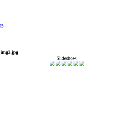
05
>
img3.jpg
Slideshow: