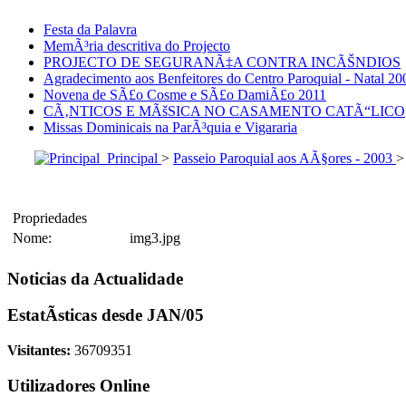
Festa da Palavra
MemÃ³ria descritiva do Projecto
PROJECTO DE SEGURANÃ‡A CONTRA INCÃŠNDIOS
Agradecimento aos Benfeitores do Centro Paroquial - Natal 20
Novena de SÃ£o Cosme e SÃ£o DamiÃ£o 2011
CÃ‚NTICOS E MÃšSICA NO CASAMENTO CATÃ“LICO
Missas Dominicais na ParÃ³quia e Vigararia
Principal
>
Passeio Paroquial aos AÃ§ores - 2003
Propriedades
Nome:
img3.jpg
Noticias da Actualidade
EstatÃ­sticas desde JAN/05
Visitantes:
36709351
Utilizadores Online