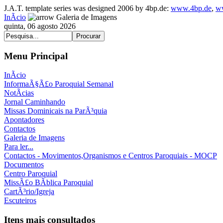
J.A.T. template series was designed 2006 by 4bp.de:
www.4bp.de
,
w
InÃ­cio
Galeria de Imagens
quinta, 06 agosto 2026
Menu Principal
InÃ­cio
InformaÃ§Ã£o Paroquial Semanal
NotÃ­cias
Jornal Caminhando
Missas Dominicais na ParÃ³quia
Apontadores
Contactos
Galeria de Imagens
Para ler...
Contactos - Movimentos,Organismos e Centros Paroquiais - MOCP
Documentos
Centro Paroquial
MissÃ£o BÃ­blica Paroquial
CartÃ³rio/Igreja
Escuteiros
Itens mais consultados