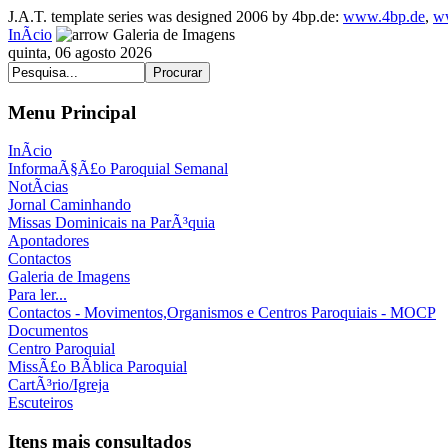
J.A.T. template series was designed 2006 by 4bp.de:
www.4bp.de
,
w
InÃ­cio
Galeria de Imagens
quinta, 06 agosto 2026
Menu Principal
InÃ­cio
InformaÃ§Ã£o Paroquial Semanal
NotÃ­cias
Jornal Caminhando
Missas Dominicais na ParÃ³quia
Apontadores
Contactos
Galeria de Imagens
Para ler...
Contactos - Movimentos,Organismos e Centros Paroquiais - MOCP
Documentos
Centro Paroquial
MissÃ£o BÃ­blica Paroquial
CartÃ³rio/Igreja
Escuteiros
Itens mais consultados