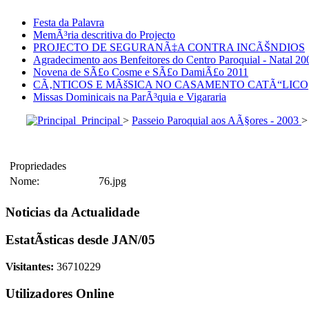
Festa da Palavra
MemÃ³ria descritiva do Projecto
PROJECTO DE SEGURANÃ‡A CONTRA INCÃŠNDIOS
Agradecimento aos Benfeitores do Centro Paroquial - Natal 20
Novena de SÃ£o Cosme e SÃ£o DamiÃ£o 2011
CÃ‚NTICOS E MÃšSICA NO CASAMENTO CATÃ“LICO
Missas Dominicais na ParÃ³quia e Vigararia
Principal
>
Passeio Paroquial aos AÃ§ores - 2003
Propriedades
Nome:
76.jpg
Noticias da Actualidade
EstatÃ­sticas desde JAN/05
Visitantes:
36710229
Utilizadores Online