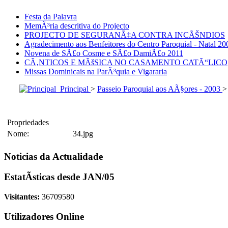
Festa da Palavra
MemÃ³ria descritiva do Projecto
PROJECTO DE SEGURANÃ‡A CONTRA INCÃŠNDIOS
Agradecimento aos Benfeitores do Centro Paroquial - Natal 20
Novena de SÃ£o Cosme e SÃ£o DamiÃ£o 2011
CÃ‚NTICOS E MÃšSICA NO CASAMENTO CATÃ“LICO
Missas Dominicais na ParÃ³quia e Vigararia
Principal
>
Passeio Paroquial aos AÃ§ores - 2003
Propriedades
Nome:
34.jpg
Noticias da Actualidade
EstatÃ­sticas desde JAN/05
Visitantes:
36709580
Utilizadores Online