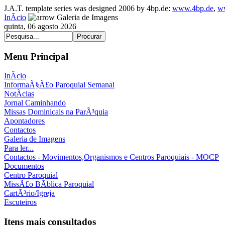
J.A.T. template series was designed 2006 by 4bp.de:
www.4bp.de
,
w
InÃ­cio
Galeria de Imagens
quinta, 06 agosto 2026
Menu Principal
InÃ­cio
InformaÃ§Ã£o Paroquial Semanal
NotÃ­cias
Jornal Caminhando
Missas Dominicais na ParÃ³quia
Apontadores
Contactos
Galeria de Imagens
Para ler...
Contactos - Movimentos,Organismos e Centros Paroquiais - MOCP
Documentos
Centro Paroquial
MissÃ£o BÃ­blica Paroquial
CartÃ³rio/Igreja
Escuteiros
Itens mais consultados