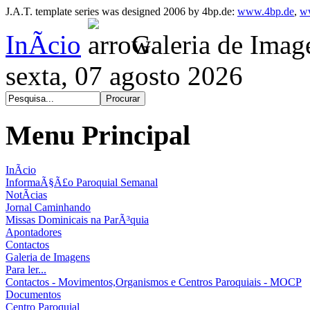
J.A.T. template series was designed 2006 by 4bp.de:
www.4bp.de
,
w
InÃ­cio
Galeria de Imag
sexta, 07 agosto 2026
Menu Principal
InÃ­cio
InformaÃ§Ã£o Paroquial Semanal
NotÃ­cias
Jornal Caminhando
Missas Dominicais na ParÃ³quia
Apontadores
Contactos
Galeria de Imagens
Para ler...
Contactos - Movimentos,Organismos e Centros Paroquiais - MOCP
Documentos
Centro Paroquial