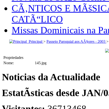
CÃ‚NTICOS E MÃšSI
CATÃ“LICO
Missas Dominicais na Par
Principal
>
Passeio Paroquial aos AÃ§ores - 2003
Propriedades
Nome:
145.jpg
Noticias da Actualidade
EstatÃ­sticas desde JAN/0
Visitantes:
36713468