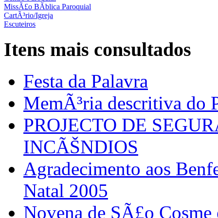
MissÃ£o BÃ­blica Paroquial
CartÃ³rio/Igreja
Escuteiros
Itens mais consultados
Festa da Palavra
MemÃ³ria descritiva do P
PROJECTO DE SEGU
INCÃŠNDIOS
Agradecimento aos Benfei
Natal 2005
Novena de SÃ£o Cosme