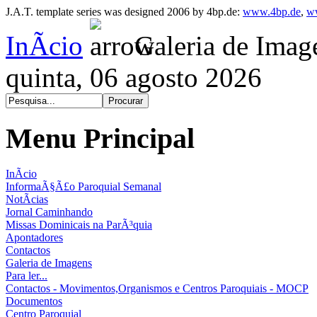
J.A.T. template series was designed 2006 by 4bp.de:
www.4bp.de
,
w
InÃ­cio
Galeria de Imag
quinta, 06 agosto 2026
Menu Principal
InÃ­cio
InformaÃ§Ã£o Paroquial Semanal
NotÃ­cias
Jornal Caminhando
Missas Dominicais na ParÃ³quia
Apontadores
Contactos
Galeria de Imagens
Para ler...
Contactos - Movimentos,Organismos e Centros Paroquiais - MOCP
Documentos
Centro Paroquial