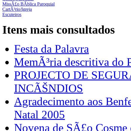
MissÃ£o BÃ­blica Paroquial
CartÃ³rio/Igreja
Escuteiros
Itens mais consultados
Festa da Palavra
MemÃ³ria descritiva do P
PROJECTO DE SEGU
INCÃŠNDIOS
Agradecimento aos Benfei
Natal 2005
Novena de SÃ£o Cosme