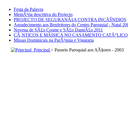
Festa da Palavra
MemÃ³ria descritiva do Projecto
PROJECTO DE SEGURANÃ‡A CONTRA INCÃŠNDIOS
Agradecimento aos Benfeitores do Centro Paroquial - Natal 20
Novena de SÃ£o Cosme e SÃ£o DamiÃ£o 2011
CÃ‚NTICOS E MÃšSICA NO CASAMENTO CATÃ“LICO
Missas Dominicais na ParÃ³quia e Vigararia
Principal
> Passeio Paroquial aos AÃ§ores - 2003