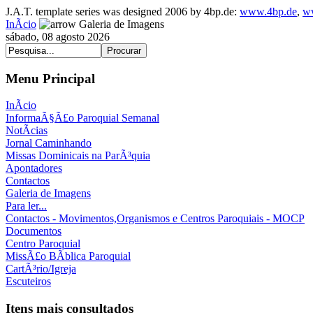
J.A.T. template series was designed 2006 by 4bp.de:
www.4bp.de
,
w
InÃ­cio
Galeria de Imagens
sábado, 08 agosto 2026
Menu Principal
InÃ­cio
InformaÃ§Ã£o Paroquial Semanal
NotÃ­cias
Jornal Caminhando
Missas Dominicais na ParÃ³quia
Apontadores
Contactos
Galeria de Imagens
Para ler...
Contactos - Movimentos,Organismos e Centros Paroquiais - MOCP
Documentos
Centro Paroquial
MissÃ£o BÃ­blica Paroquial
CartÃ³rio/Igreja
Escuteiros
Itens mais consultados