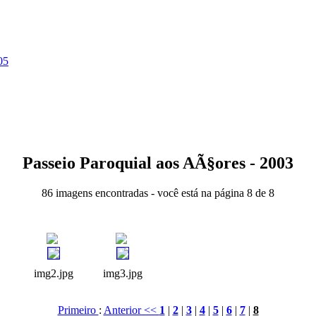
05
Passeio Paroquial aos AÃ§ores - 2003
86 imagens encontradas - você está na página 8 de 8
img2.jpg
img3.jpg
Primeiro
:
Anterior <<
1
|
2
|
3
|
4
|
5
|
6
|
7
|
8