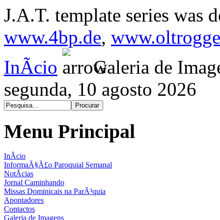
J.A.T. template series was 
www.4bp.de
,
www.oltrogge
InÃ­cio
Galeria de Imag
segunda, 10 agosto 2026
Menu Principal
InÃ­cio
InformaÃ§Ã£o Paroquial Semanal
NotÃ­cias
Jornal Caminhando
Missas Dominicais na ParÃ³quia
Apontadores
Contactos
Galeria de Imagens