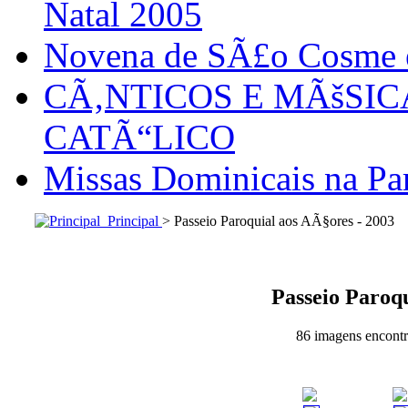
Natal 2005
Novena de SÃ£o Cosme
CÃ‚NTICOS E MÃšSI
CATÃ“LICO
Missas Dominicais na Par
Principal
> Passeio Paroquial aos AÃ§ores - 2003
Passeio Paroqu
86 imagens encontra