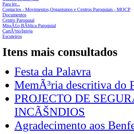
Para ler...
Contactos - Movimentos,Organismos e Centros Paroquiais - MOCP
Documentos
Centro Paroquial
MissÃ£o BÃ­blica Paroquial
CartÃ³rio/Igreja
Escuteiros
Itens mais consultados
Festa da Palavra
MemÃ³ria descritiva do P
PROJECTO DE SEGU
INCÃŠNDIOS
Agradecimento aos Benfei