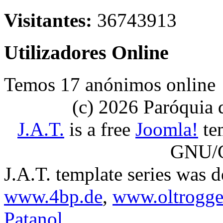
Visitantes:
36743913
Utilizadores Online
Temos 17 anónimos online
(c) 2026 Paróquia
J.A.T.
is a free
Joomla!
tem
GNU/G
J.A.T. template series was 
www.4bp.de
,
www.oltrogge
Patanol