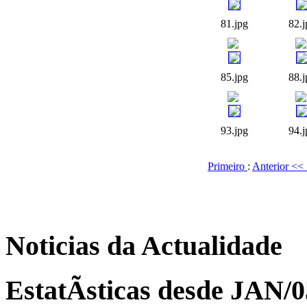
81.jpg
82.j
85.jpg
88.j
93.jpg
94.j
Primeiro
:
Anterior <<
Noticias da Actualidade
EstatÃ­sticas desde JAN/0