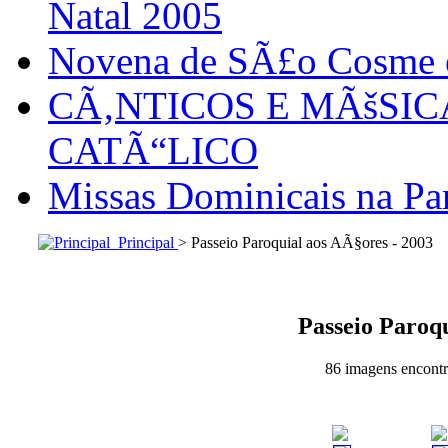
Natal 2005
Novena de SÃ£o Cosme
CÃ‚NTICOS E MÃšSI
CATÃ“LICO
Missas Dominicais na Par
Principal
> Passeio Paroquial aos AÃ§ores - 2003
Passeio Paroqu
86 imagens encontra