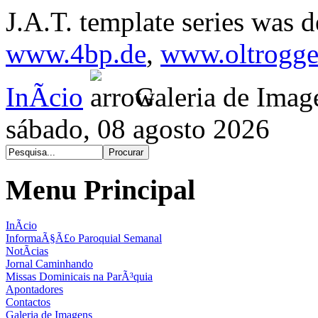
J.A.T. template series was 
www.4bp.de
,
www.oltrogge
InÃ­cio
Galeria de Imag
sábado, 08 agosto 2026
Menu Principal
InÃ­cio
InformaÃ§Ã£o Paroquial Semanal
NotÃ­cias
Jornal Caminhando
Missas Dominicais na ParÃ³quia
Apontadores
Contactos
Galeria de Imagens