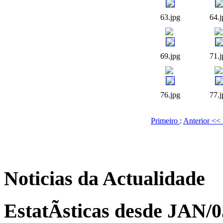
63.jpg
64.j
69.jpg
71.j
76.jpg
77.j
Primeiro
:
Anterior <<
Noticias da Actualidade
EstatÃ­sticas desde JAN/0