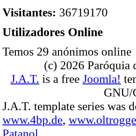
Visitantes:
36719170
Utilizadores Online
Temos 29 anónimos online
(c) 2026 Paróquia
J.A.T.
is a free
Joomla!
tem
GNU/G
J.A.T. template series was 
www.4bp.de
,
www.oltrogge
Patanol