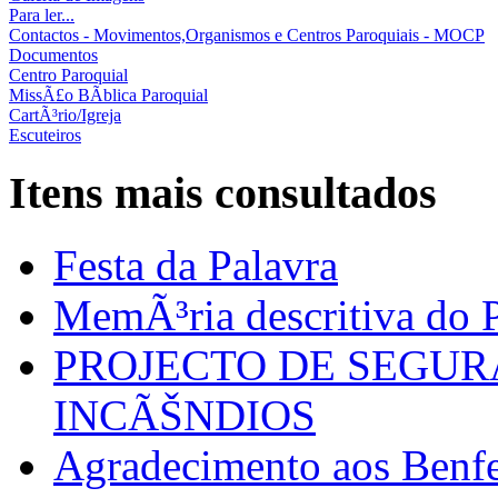
Para ler...
Contactos - Movimentos,Organismos e Centros Paroquiais - MOCP
Documentos
Centro Paroquial
MissÃ£o BÃ­blica Paroquial
CartÃ³rio/Igreja
Escuteiros
Itens mais consultados
Festa da Palavra
MemÃ³ria descritiva do P
PROJECTO DE SEGU
INCÃŠNDIOS
Agradecimento aos Benfei