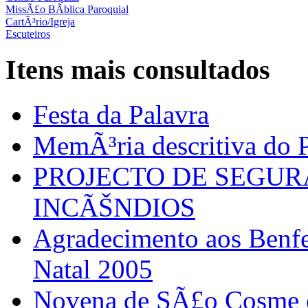
MissÃ£o BÃ­blica Paroquial
CartÃ³rio/Igreja
Escuteiros
Itens mais consultados
Festa da Palavra
MemÃ³ria descritiva do P
PROJECTO DE SEGU
INCÃŠNDIOS
Agradecimento aos Benfei
Natal 2005
Novena de SÃ£o Cosme