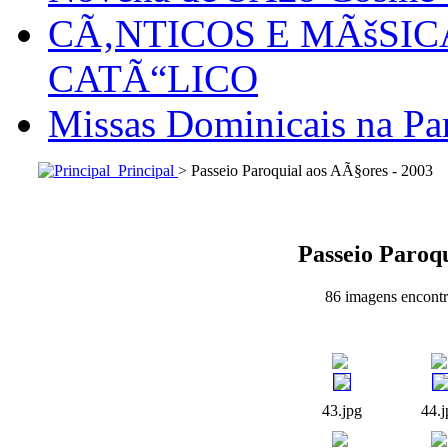
CÃ‚NTICOS E MÃšSI
CATÃ“LICO
Missas Dominicais na Par
Principal
> Passeio Paroquial aos AÃ§ores - 2003
Passeio Paroqu
86 imagens encontra
43.jpg
44.j