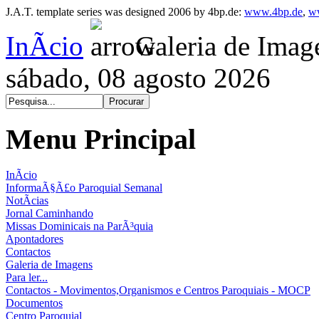
J.A.T. template series was designed 2006 by 4bp.de:
www.4bp.de
,
w
InÃ­cio
Galeria de Imag
sábado, 08 agosto 2026
Menu Principal
InÃ­cio
InformaÃ§Ã£o Paroquial Semanal
NotÃ­cias
Jornal Caminhando
Missas Dominicais na ParÃ³quia
Apontadores
Contactos
Galeria de Imagens
Para ler...
Contactos - Movimentos,Organismos e Centros Paroquiais - MOCP
Documentos
Centro Paroquial