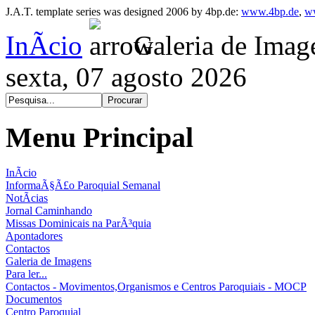
J.A.T. template series was designed 2006 by 4bp.de:
www.4bp.de
,
w
InÃ­cio
Galeria de Imag
sexta, 07 agosto 2026
Menu Principal
InÃ­cio
InformaÃ§Ã£o Paroquial Semanal
NotÃ­cias
Jornal Caminhando
Missas Dominicais na ParÃ³quia
Apontadores
Contactos
Galeria de Imagens
Para ler...
Contactos - Movimentos,Organismos e Centros Paroquiais - MOCP
Documentos
Centro Paroquial