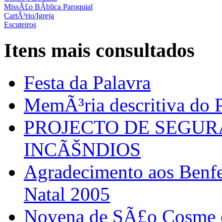
MissÃ£o BÃ­blica Paroquial
CartÃ³rio/Igreja
Escuteiros
Itens mais consultados
Festa da Palavra
MemÃ³ria descritiva do P
PROJECTO DE SEGU
INCÃŠNDIOS
Agradecimento aos Benfei
Natal 2005
Novena de SÃ£o Cosme