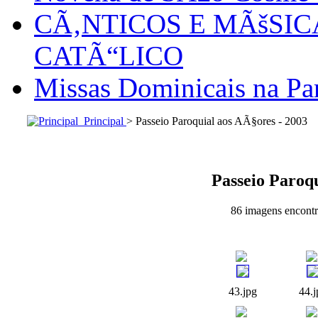
CÃ‚NTICOS E MÃšSI
CATÃ“LICO
Missas Dominicais na Par
Principal
> Passeio Paroquial aos AÃ§ores - 2003
Passeio Paroqu
86 imagens encontra
43.jpg
44.j