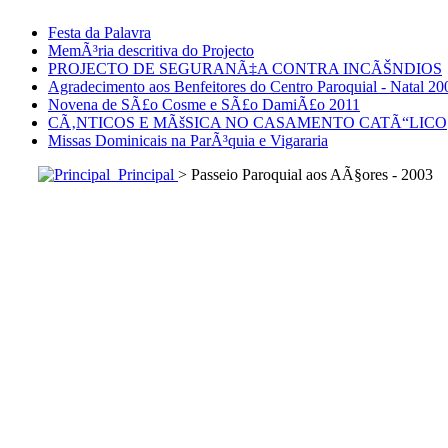
Festa da Palavra
MemÃ³ria descritiva do Projecto
PROJECTO DE SEGURANÃ‡A CONTRA INCÃŠNDIOS
Agradecimento aos Benfeitores do Centro Paroquial - Natal 20
Novena de SÃ£o Cosme e SÃ£o DamiÃ£o 2011
CÃ‚NTICOS E MÃšSICA NO CASAMENTO CATÃ“LICO
Missas Dominicais na ParÃ³quia e Vigararia
Principal
> Passeio Paroquial aos AÃ§ores - 2003