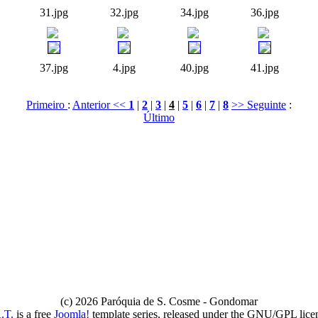
31.jpg
32.jpg
34.jpg
36.jpg
37.jpg
4.jpg
40.jpg
41.jpg
Primeiro
:
Anterior <<
1
|
2
|
3
|
4
|
5
|
6
|
7
|
8
>> Seguinte
:
Último
(c) 2026 Paróquia de S. Cosme - Gondomar
.T.
is a free
Joomla!
template series, released under the GNU/GPL lice