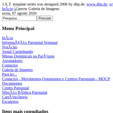
J.A.T. template series was designed 2006 by 4bp.de:
www.4bp.de
,
w
InÃ­cio
Galeria de Imagens
sexta, 07 agosto 2026
Menu Principal
InÃ­cio
InformaÃ§Ã£o Paroquial Semanal
NotÃ­cias
Jornal Caminhando
Missas Dominicais na ParÃ³quia
Apontadores
Contactos
Galeria de Imagens
Para ler...
Contactos - Movimentos,Organismos e Centros Paroquiais - MOCP
Documentos
Centro Paroquial
MissÃ£o BÃ­blica Paroquial
CartÃ³rio/Igreja
Escuteiros
Itens mais consultados