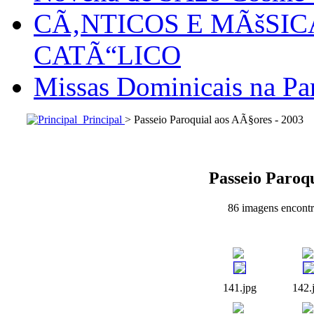
CÃ‚NTICOS E MÃšSI
CATÃ“LICO
Missas Dominicais na Par
Principal
> Passeio Paroquial aos AÃ§ores - 2003
Passeio Paroqu
86 imagens encontra
141.jpg
142.