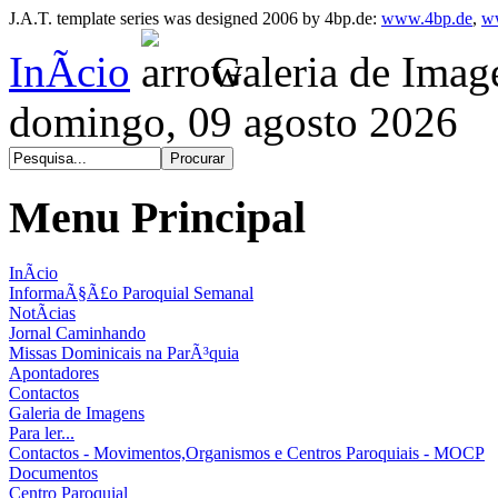
J.A.T. template series was designed 2006 by 4bp.de:
www.4bp.de
,
w
InÃ­cio
Galeria de Imag
domingo, 09 agosto 2026
Menu Principal
InÃ­cio
InformaÃ§Ã£o Paroquial Semanal
NotÃ­cias
Jornal Caminhando
Missas Dominicais na ParÃ³quia
Apontadores
Contactos
Galeria de Imagens
Para ler...
Contactos - Movimentos,Organismos e Centros Paroquiais - MOCP
Documentos
Centro Paroquial