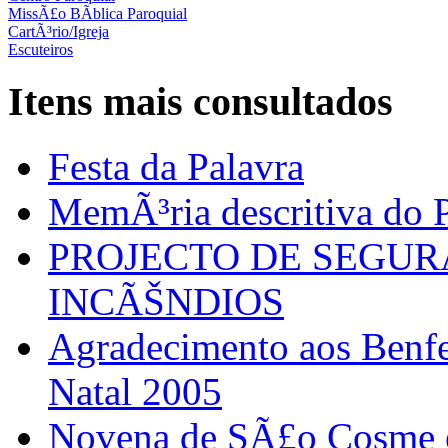
MissÃ£o BÃ­blica Paroquial
CartÃ³rio/Igreja
Escuteiros
Itens mais consultados
Festa da Palavra
MemÃ³ria descritiva do P
PROJECTO DE SEGU
INCÃŠNDIOS
Agradecimento aos Benfei
Natal 2005
Novena de SÃ£o Cosme