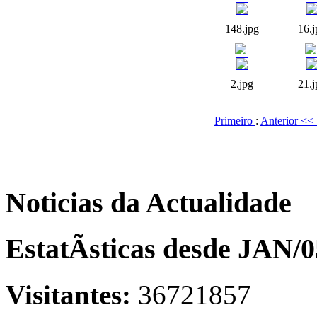
148.jpg
16.j
2.jpg
21.j
Primeiro
:
Anterior <<
Noticias da Actualidade
EstatÃ­sticas desde JAN/0
Visitantes:
36721857