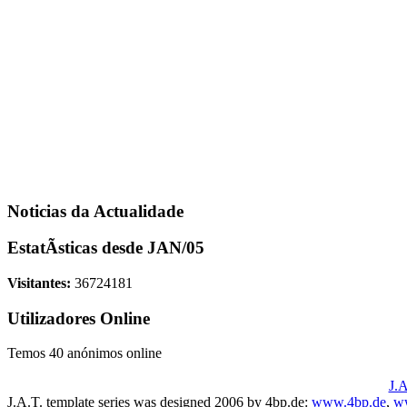
Noticias da Actualidade
EstatÃ­sticas desde JAN/05
Visitantes:
36724181
Utilizadores Online
Temos 40 anónimos online
J.A
J.A.T. template series was designed 2006 by 4bp.de:
www.4bp.de
,
w