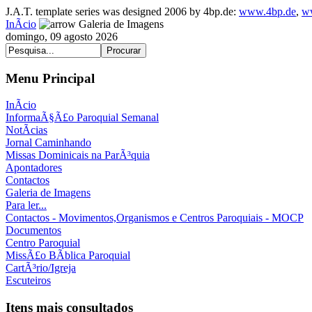
J.A.T. template series was designed 2006 by 4bp.de:
www.4bp.de
,
w
InÃ­cio
Galeria de Imagens
domingo, 09 agosto 2026
Menu Principal
InÃ­cio
InformaÃ§Ã£o Paroquial Semanal
NotÃ­cias
Jornal Caminhando
Missas Dominicais na ParÃ³quia
Apontadores
Contactos
Galeria de Imagens
Para ler...
Contactos - Movimentos,Organismos e Centros Paroquiais - MOCP
Documentos
Centro Paroquial
MissÃ£o BÃ­blica Paroquial
CartÃ³rio/Igreja
Escuteiros
Itens mais consultados