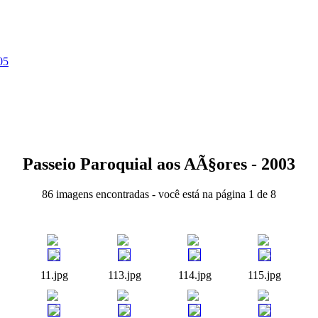
05
Passeio Paroquial aos AÃ§ores - 2003
86 imagens encontradas - você está na página 1 de 8
11.jpg
113.jpg
114.jpg
115.jpg