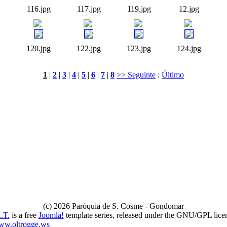
116.jpg
117.jpg
119.jpg
12.jpg
120.jpg
122.jpg
123.jpg
124.jpg
1
|
2
|
3
|
4
|
5
|
6
|
7
|
8
>> Seguinte
:
Último
(c) 2026 Paróquia de S. Cosme - Gondomar
.T.
is a free
Joomla!
template series, released under the GNU/GPL lice
ww.oltrogge.ws