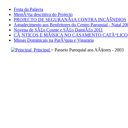
Festa da Palavra
MemÃ³ria descritiva do Projecto
PROJECTO DE SEGURANÃ‡A CONTRA INCÃŠNDIOS
Agradecimento aos Benfeitores do Centro Paroquial - Natal 20
Novena de SÃ£o Cosme e SÃ£o DamiÃ£o 2011
CÃ‚NTICOS E MÃšSICA NO CASAMENTO CATÃ“LICO
Missas Dominicais na ParÃ³quia e Vigararia
Principal
> Passeio Paroquial aos AÃ§ores - 2003