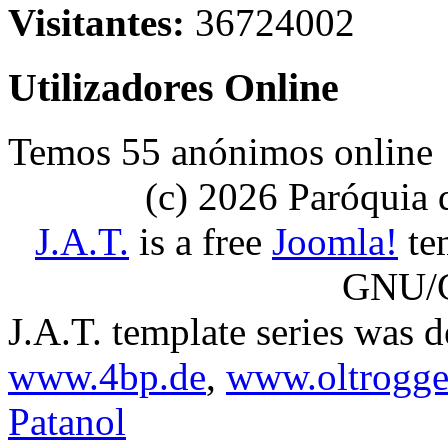
Visitantes:
36724002
Utilizadores Online
Temos 55 anónimos online
(c) 2026 Paróquia
J.A.T.
is a free
Joomla!
tem
GNU/G
J.A.T. template series was 
www.4bp.de
,
www.oltrogge
Patanol