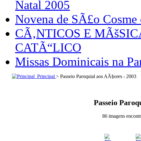
Natal 2005
Novena de SÃ£o Cosme
CÃ‚NTICOS E MÃšSI
CATÃ“LICO
Missas Dominicais na Par
Principal
> Passeio Paroquial aos AÃ§ores - 2003
Passeio Paroqu
86 imagens encontra