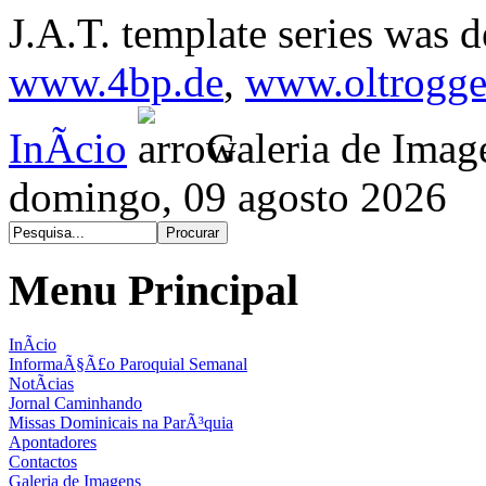
J.A.T. template series was 
www.4bp.de
,
www.oltrogge
InÃ­cio
Galeria de Imag
domingo, 09 agosto 2026
Menu Principal
InÃ­cio
InformaÃ§Ã£o Paroquial Semanal
NotÃ­cias
Jornal Caminhando
Missas Dominicais na ParÃ³quia
Apontadores
Contactos
Galeria de Imagens