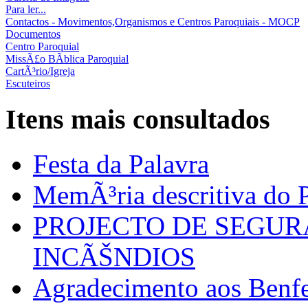
Para ler...
Contactos - Movimentos,Organismos e Centros Paroquiais - MOCP
Documentos
Centro Paroquial
MissÃ£o BÃ­blica Paroquial
CartÃ³rio/Igreja
Escuteiros
Itens mais consultados
Festa da Palavra
MemÃ³ria descritiva do P
PROJECTO DE SEGU
INCÃŠNDIOS
Agradecimento aos Benfei