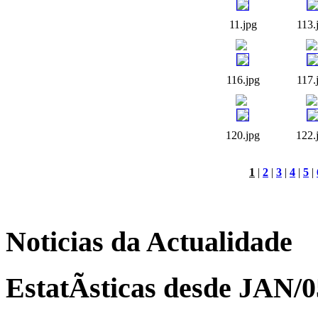
11.jpg
113.
116.jpg
117.
120.jpg
122.
1
|
2
|
3
|
4
|
5
|
Noticias da Actualidade
EstatÃ­sticas desde JAN/0