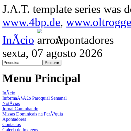
J.A.T. template series was 
www.4bp.de
,
www.oltrogge
InÃ­cio
Apontadores
sexta, 07 agosto 2026
Menu Principal
InÃ­cio
InformaÃ§Ã£o Paroquial Semanal
NotÃ­cias
Jornal Caminhando
Missas Dominicais na ParÃ³quia
Apontadores
Contactos
Galeria de Imagens