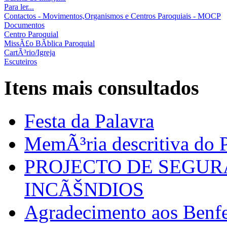
Para ler...
Contactos - Movimentos,Organismos e Centros Paroquiais - MOCP
Documentos
Centro Paroquial
MissÃ£o BÃ­blica Paroquial
CartÃ³rio/Igreja
Escuteiros
Itens mais consultados
Festa da Palavra
MemÃ³ria descritiva do P
PROJECTO DE SEGU
INCÃŠNDIOS
Agradecimento aos Benfei