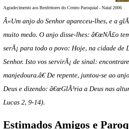
Agradecimento aos Benfeitores do Centro Paroquial - Natal 2006
Â«Um anjo do Senhor apareceu-lhes, e a glÃ³
muito medo. O anjo disse-lhes: â€œNÃ£o tem
serÃ¡ para todo o povo: Hoje, na cidade de
Senhor. Isto vos servirÃ¡ de sinal: encontr
manjedoura.â€ De repente, juntou-se ao anj
Deus e dizendo: â€œGlÃ³ria a Deus nas altur
Lucas 2, 9-14)
.
Estimados Amigos e Paroq