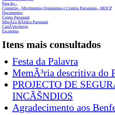
Para ler...
Contactos - Movimentos,Organismos e Centros Paroquiais - MOCP
Documentos
Centro Paroquial
MissÃ£o BÃ­blica Paroquial
CartÃ³rio/Igreja
Escuteiros
Itens mais consultados
Festa da Palavra
MemÃ³ria descritiva do P
PROJECTO DE SEGU
INCÃŠNDIOS
Agradecimento aos Benfei