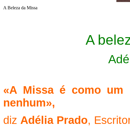
A Beleza da Missa
A bele
Adé
«A Missa é como um p
nenhum»,
diz
Adélia Prado
, Escrito