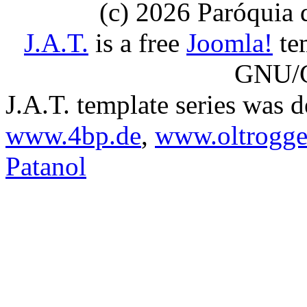
(c) 2026 Paróquia
J.A.T.
is a free
Joomla!
tem
GNU/G
J.A.T. template series was 
www.4bp.de
,
www.oltrogge
Patanol