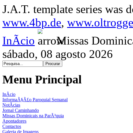
J.A.T. template series was 
www.4bp.de
,
www.oltrogge
InÃ­cio
Missas Dominica
sábado, 08 agosto 2026
Menu Principal
InÃ­cio
InformaÃ§Ã£o Paroquial Semanal
NotÃ­cias
Jornal Caminhando
Missas Dominicais na ParÃ³quia
Apontadores
Contactos
Galeria de Imagens