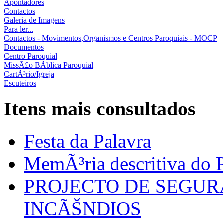
Apontadores
Contactos
Galeria de Imagens
Para ler...
Contactos - Movimentos,Organismos e Centros Paroquiais - MOCP
Documentos
Centro Paroquial
MissÃ£o BÃ­blica Paroquial
CartÃ³rio/Igreja
Escuteiros
Itens mais consultados
Festa da Palavra
MemÃ³ria descritiva do P
PROJECTO DE SEGU
INCÃŠNDIOS