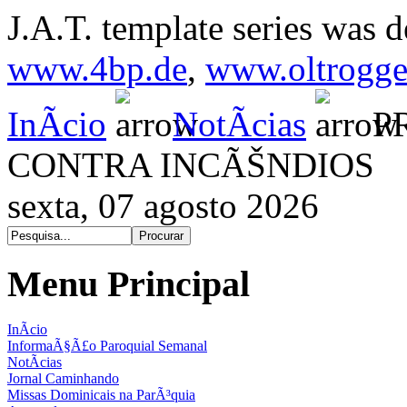
J.A.T. template series was 
www.4bp.de
,
www.oltrogge
InÃ­cio
NotÃ­cias
P
CONTRA INCÃŠNDIOS
sexta, 07 agosto 2026
Menu Principal
InÃ­cio
InformaÃ§Ã£o Paroquial Semanal
NotÃ­cias
Jornal Caminhando
Missas Dominicais na ParÃ³quia