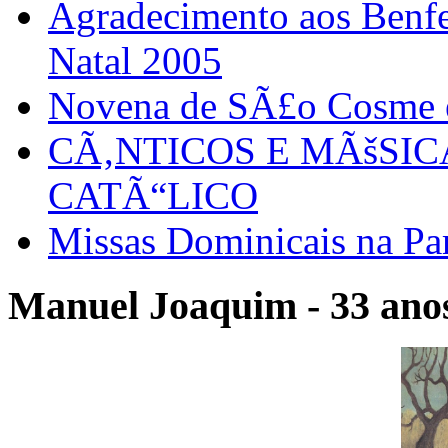
Agradecimento aos Benfei
Natal 2005
Novena de SÃ£o Cosme
CÃ‚NTICOS E MÃšSI
CATÃ“LICO
Missas Dominicais na Par
Manuel Joaquim - 33 anos