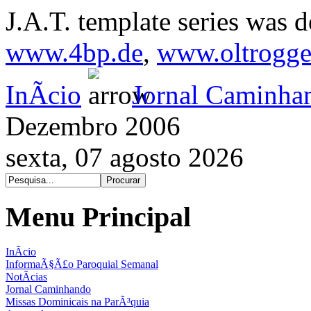
J.A.T. template series was 
www.4bp.de
,
www.oltrogge
InÃ­cio
Jornal Caminha
Dezembro 2006
sexta, 07 agosto 2026
Menu Principal
InÃ­cio
InformaÃ§Ã£o Paroquial Semanal
NotÃ­cias
Jornal Caminhando
Missas Dominicais na ParÃ³quia