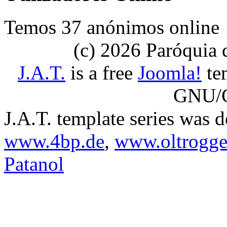
Temos 37 anónimos online
(c) 2026 Paróquia
J.A.T.
is a free
Joomla!
tem
GNU/G
J.A.T. template series was 
www.4bp.de
,
www.oltrogge
Patanol