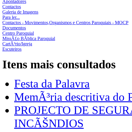
Apontadores
Contactos
Galeria de Imagens
Para ler...
Contactos - Movimentos,Organismos e Centros Paroquiais - MOCP
Documentos
Centro Paroquial
MissÃ£o BÃ­blica Paroquial
CartÃ³rio/Igreja
Escuteiros
Itens mais consultados
Festa da Palavra
MemÃ³ria descritiva do P
PROJECTO DE SEGU
INCÃŠNDIOS