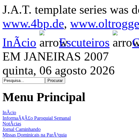
J.A.T. template series was 
www.4bp.de
,
www.oltrogge
InÃ­cio
Escuteiros
C
EM JANEIRAS 2007
quinta, 06 agosto 2026
Menu Principal
InÃ­cio
InformaÃ§Ã£o Paroquial Semanal
NotÃ­cias
Jornal Caminhando
Missas Dominicais na ParÃ³quia