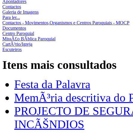
Apontadores
Contactos
Galeria de Imagens
Para ler...
Contactos - Movimentos,Organismos e Centros Paroquiais - MOCP
Documentos
Centro Paroquial
MissÃ£o BÃ­blica Paroquial
CartÃ³rio/Igreja
Escuteiros
Itens mais consultados
Festa da Palavra
MemÃ³ria descritiva do P
PROJECTO DE SEGU
INCÃŠNDIOS