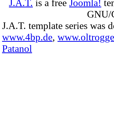
J.A.T.
is a free
Joomla!
tem
GNU/G
J.A.T. template series was 
www.4bp.de
,
www.oltrogge
Patanol