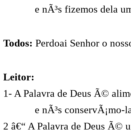
e nÃ³s fizemos dela um
Todos:
Perdoai Senhor o noss
Leitor:
1- A Palavra de Deus Ã© alim
e nÃ³s conservÃ¡mo-la
2 â€“ A Palavra de Deus Ã© 