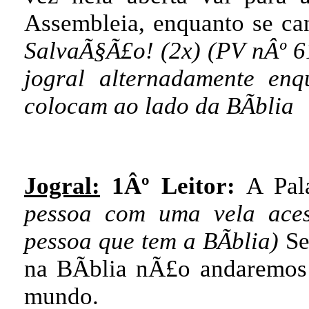
Assembleia, enquanto se ca
SalvaÃ§Ã£o! (2x) (PV nÂº 61
jogral alternadamente en
colocam ao lado da BÃ­blia
Jogral:
1Âº Leitor:
A Pal
pessoa com uma vela aces
pessoa que tem a BÃ­blia)
Se
na BÃ­blia nÃ£o andaremos 
mundo.