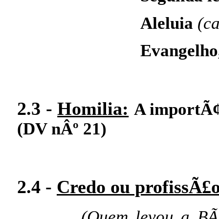
Aleluia
(c
Evangelho,
2.3 -
Homilia:
A importÃ¢
(DV nÂº 21)
2.4 -
Credo ou profissÃ£o
(Quem levou a BÃ­