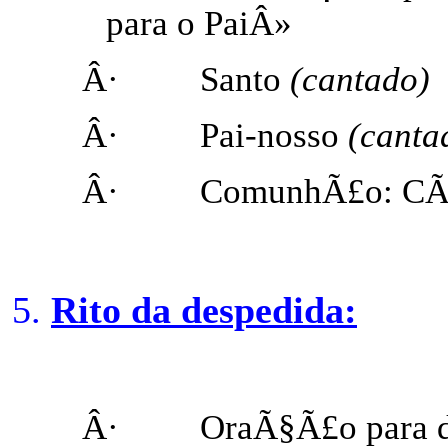
para o PaiÂ»
Â·
Santo
(cantado)
Â·
Pai-nosso
(canta
Â·
ComunhÃ£o: CÃ¢n
Rito da despedida:
Â·
OraÃ§Ã£o para d