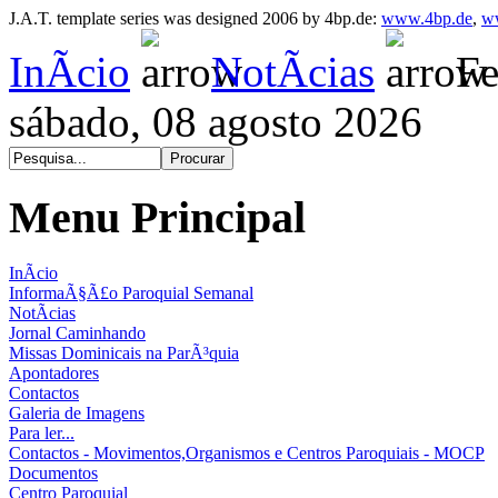
J.A.T. template series was designed 2006 by 4bp.de:
www.4bp.de
,
w
InÃ­cio
NotÃ­cias
Fe
sábado, 08 agosto 2026
Menu Principal
InÃ­cio
InformaÃ§Ã£o Paroquial Semanal
NotÃ­cias
Jornal Caminhando
Missas Dominicais na ParÃ³quia
Apontadores
Contactos
Galeria de Imagens
Para ler...
Contactos - Movimentos,Organismos e Centros Paroquiais - MOCP
Documentos
Centro Paroquial