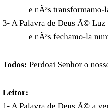
e nÃ³s transformamo-l
3- A Palavra de Deus Ã© Luz
e nÃ³s fechamo-la num
Todos:
Perdoai Senhor o noss
Leitor:
1- A Palavra de Deus Ã© a ve