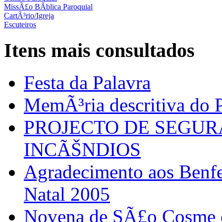
MissÃ£o BÃ­blica Paroquial
CartÃ³rio/Igreja
Escuteiros
Itens mais consultados
Festa da Palavra
MemÃ³ria descritiva do P
PROJECTO DE SEGU
INCÃŠNDIOS
Agradecimento aos Benfei
Natal 2005
Novena de SÃ£o Cosme