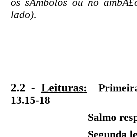
os sÃ­mbolos ou no ambÃ£
lado).
2.2 -
Leituras
:
Primeir
13.15-18
Salmo res
Segunda le