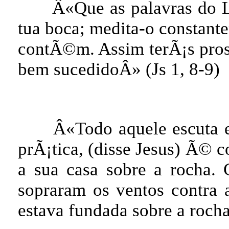
Â«Que as palavras do L
tua boca; medita-o constant
contÃ©m. Assim terÃ¡s pros
bem sucedidoÂ» (Js 1, 8-9)
Â«Todo aquele escuta 
prÃ¡tica, (disse Jesus) Ã©
a sua casa sobre a rocha. 
sopraram os ventos contra 
estava fundada sobre a roch