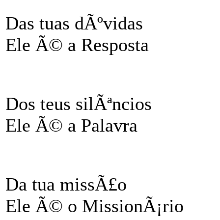
Das tuas dÃºvidas
Ele Ã© a Resposta
Dos teus silÃªncios
Ele Ã© a Palavra
Da tua missÃ£o
Ele Ã© o MissionÃ¡rio