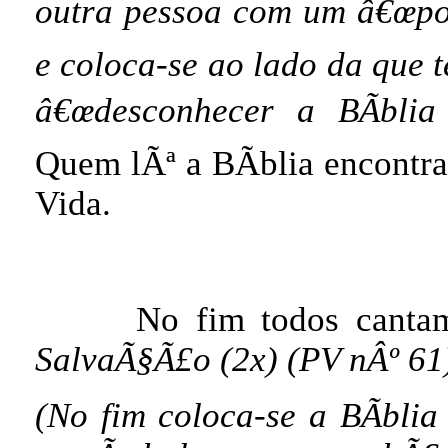
outra pessoa com um â€œpos
e coloca-se ao lado da que t
â€œdesconhecer a BÃ­blia
Quem lÃª a BÃ­blia encontr
Vida.
No fim todos cant
SalvaÃ§Ã£o (2x) (PV nÂº 61
(No fim coloca-se a BÃ­bli