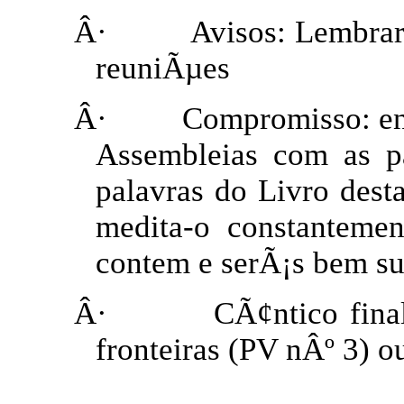
Â·
Avisos: Lembrar
reuniÃµes
Â·
Compromisso: ent
Assembleias com as p
palavras do Livro dest
medita-o constanteme
contem e serÃ¡s bem s
Â·
CÃ¢ntico fina
fronteiras (PV nÂº 3) o