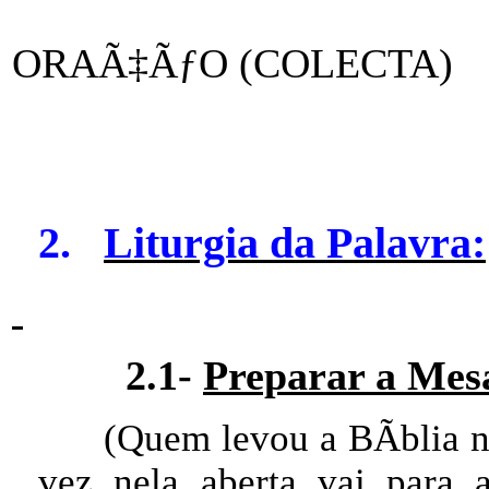
ORAÃ‡ÃƒO (COLECTA)
2.
Liturgia da Palavra:
2.1-
Preparar a Mes
(Quem levou a BÃ­blia n
vez nela aberta vai para a