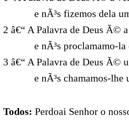
e nÃ³s fizemos dela u
2 â€“ A Palavra de Deus Ã© 
e nÃ³s proclamamo-la 
3 â€“ A Palavra de Deus Ã© 
e nÃ³s chamamos-lhe u
Todos:
Perdoai Senhor o noss