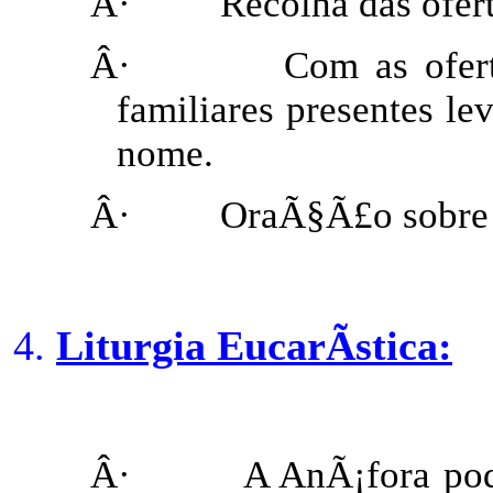
Â·
Recolha das ofer
Â·
Com as ofer
familiares presentes le
nome.
Â·
OraÃ§Ã£o sobre 
Liturgia EucarÃ­stica:
Â·
A AnÃ¡fora pod