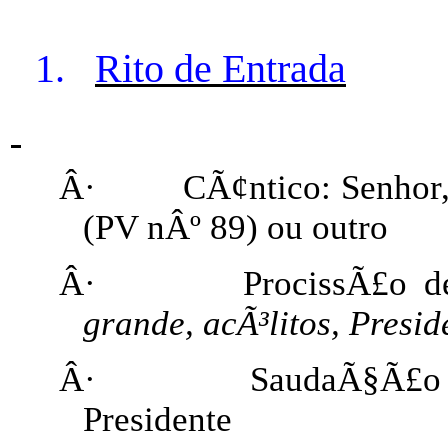
1.
Rito de Entrada
Â·
CÃ¢ntico: Senhor,
(PV nÂº 89) ou outro
Â·
ProcissÃ£o d
grande, acÃ³litos, Presid
Â·
SaudaÃ§Ã£o 
Presidente