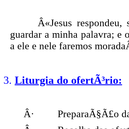
Â«Jesus respondeu,
guardar a minha palavra; e
a ele e nele faremos moradaÂ
Liturgia do ofertÃ³rio:
Â·
PreparaÃ§Ã£o da