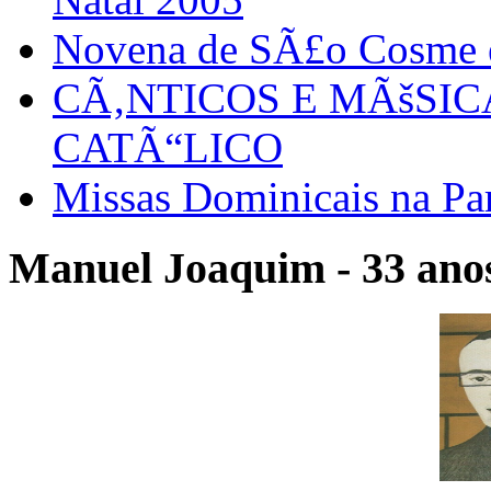
Novena de SÃ£o Cosme
CÃ‚NTICOS E MÃšSI
CATÃ“LICO
Missas Dominicais na Par
Manuel Joaquim - 33 anos