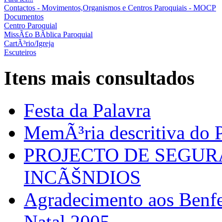
Contactos - Movimentos,Organismos e Centros Paroquiais - MOCP
Documentos
Centro Paroquial
MissÃ£o BÃ­blica Paroquial
CartÃ³rio/Igreja
Escuteiros
Itens mais consultados
Festa da Palavra
MemÃ³ria descritiva do P
PROJECTO DE SEGU
INCÃŠNDIOS
Agradecimento aos Benfei
Natal 2005