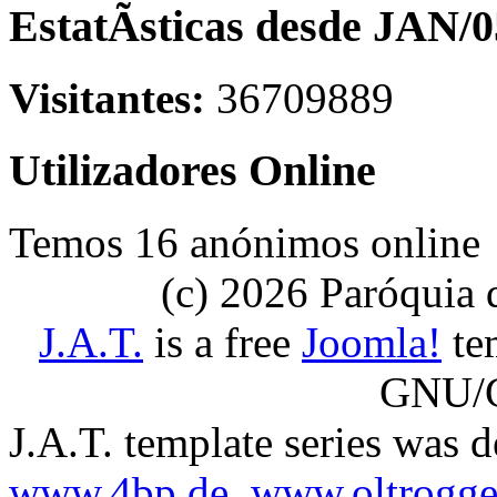
EstatÃ­sticas desde JAN/0
Visitantes:
36709889
Utilizadores Online
Temos 16 anónimos online
(c) 2026 Paróquia
J.A.T.
is a free
Joomla!
tem
GNU/G
J.A.T. template series was 
www.4bp.de
,
www.oltrogge