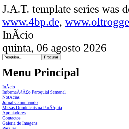
J.A.T. template series was 
www.4bp.de
,
www.oltrogge
InÃ­cio
quinta, 06 agosto 2026
Menu Principal
InÃ­cio
InformaÃ§Ã£o Paroquial Semanal
NotÃ­cias
Jornal Caminhando
Missas Dominicais na ParÃ³quia
Apontadores
Contactos
Galeria de Imagens
Para ler...