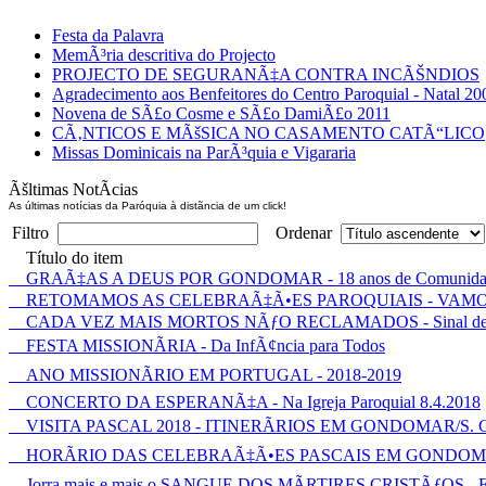
Festa da Palavra
MemÃ³ria descritiva do Projecto
PROJECTO DE SEGURANÃ‡A CONTRA INCÃŠNDIOS
Agradecimento aos Benfeitores do Centro Paroquial - Natal 20
Novena de SÃ£o Cosme e SÃ£o DamiÃ£o 2011
CÃ‚NTICOS E MÃšSICA NO CASAMENTO CATÃ“LICO
Missas Dominicais na ParÃ³quia e Vigararia
Ãšltimas NotÃ­cias
As últimas notícias da Paróquia à distãncia de um click!
Filtro
Ordenar
Título do item
GRAÃ‡AS A DEUS POR GONDOMAR - 18 anos de Comunida
RETOMAMOS AS CELEBRAÃ‡Ã•ES PAROQUIAIS - VAM
CADA VEZ MAIS MORTOS NÃƒO RECLAMADOS - Sinal de C
FESTA MISSIONÃRIA - Da InfÃ¢ncia para Todos
ANO MISSIONÃRIO EM PORTUGAL - 2018-2019
CONCERTO DA ESPERANÃ‡A - Na Igreja Paroquial 8.4.2018
VISITA PASCAL 2018 - ITINERÃRIOS EM GONDOMAR/S.
HORÃRIO DAS CELEBRAÃ‡Ã•ES PASCAIS EM GONDOMA
Jorra mais e mais o SANGUE DOS MÃRTIRES CRISTÃƒOS - E os