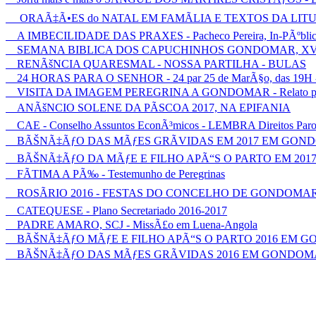
ORAÃ‡Ã•ES do NATAL EM FAMÃLIA E TEXTOS DA LIT
A IMBECILIDADE DAS PRAXES - Pacheco Pereira, In-PÃºbli
SEMANA BIBLICA DOS CAPUCHINHOS GONDOMAR, XVIII - Pa
RENÃšNCIA QUARESMAL - NOSSA PARTILHA - BULAS
24 HORAS PARA O SENHOR - 24 par 25 de MarÃ§o, das 19H -
VISITA DA IMAGEM PEREGRINA A GONDOMAR - Relato para
ANÃšNCIO SOLENE DA PÃSCOA 2017, NA EPIFANIA
CAE - Conselho Assuntos EconÃ³micos - LEMBRA Direitos Paro
BÃŠNÃ‡ÃƒO DAS MÃƒES GRÃVIDAS EM 2017 EM GON
BÃŠNÃ‡ÃƒO DA MÃƒE E FILHO APÃ“S O PARTO EM 20
FÃTIMA A PÃ‰ - Testemunho de Peregrinas
ROSÃRIO 2016 - FESTAS DO CONCELHO DE GONDOMA
CATEQUESE - Plano Secretariado 2016-2017
PADRE AMARO, SCJ - MissÃ£o em Luena-Angola
BÃŠNÃ‡ÃƒO MÃƒE E FILHO APÃ“S O PARTO 2016 EM 
BÃŠNÃ‡ÃƒO DAS MÃƒES GRÃVIDAS 2016 EM GONDOM