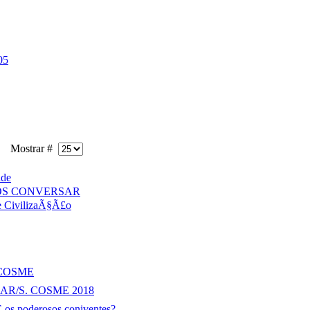
05
Mostrar #
de
OS CONVERSAR
ivilizaÃ§Ã£o
 COSME
R/S. COSME 2018
 poderosos coniventes?