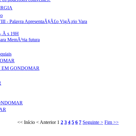
URGIA
co
lavra ApresentaÃ§Ã£o VigÃ¡rio Vara
 Ã s 19H
 MemÃ³ria futura
quiais
DOMAR
17 EM GONDOMAR
R
GONDOMAR
AR
<< Início
< Anterior
1
2
3
4
5
6
7
Seguinte >
Fim >>