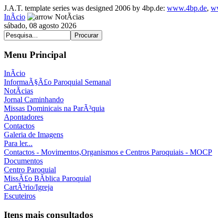
J.A.T. template series was designed 2006 by 4bp.de:
www.4bp.de
,
w
InÃ­cio
NotÃ­cias
sábado, 08 agosto 2026
Menu Principal
InÃ­cio
InformaÃ§Ã£o Paroquial Semanal
NotÃ­cias
Jornal Caminhando
Missas Dominicais na ParÃ³quia
Apontadores
Contactos
Galeria de Imagens
Para ler...
Contactos - Movimentos,Organismos e Centros Paroquiais - MOCP
Documentos
Centro Paroquial
MissÃ£o BÃ­blica Paroquial
CartÃ³rio/Igreja
Escuteiros
Itens mais consultados