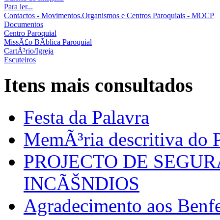
Para ler...
Contactos - Movimentos,Organismos e Centros Paroquiais - MOCP
Documentos
Centro Paroquial
MissÃ£o BÃ­blica Paroquial
CartÃ³rio/Igreja
Escuteiros
Itens mais consultados
Festa da Palavra
MemÃ³ria descritiva do P
PROJECTO DE SEGU
INCÃŠNDIOS
Agradecimento aos Benfei