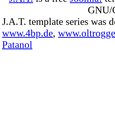
GNU/G
J.A.T. template series was 
www.4bp.de
,
www.oltrogge
Patanol