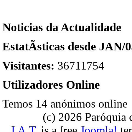
Noticias da Actualidade
EstatÃ­sticas desde JAN/0
Visitantes:
36711754
Utilizadores Online
Temos 14 anónimos online
(c) 2026 Paróquia
J.A.T.
is a free
Joomla!
tem