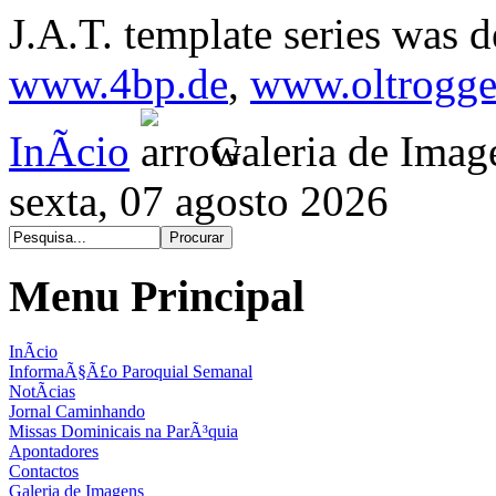
J.A.T. template series was 
www.4bp.de
,
www.oltrogge
InÃ­cio
Galeria de Imag
sexta, 07 agosto 2026
Menu Principal
InÃ­cio
InformaÃ§Ã£o Paroquial Semanal
NotÃ­cias
Jornal Caminhando
Missas Dominicais na ParÃ³quia
Apontadores
Contactos
Galeria de Imagens