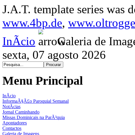
J.A.T. template series was 
www.4bp.de
,
www.oltrogge
InÃ­cio
Galeria de Imag
sexta, 07 agosto 2026
Menu Principal
InÃ­cio
InformaÃ§Ã£o Paroquial Semanal
NotÃ­cias
Jornal Caminhando
Missas Dominicais na ParÃ³quia
Apontadores
Contactos
Galeria de Imagens