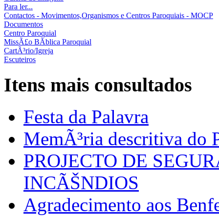
Para ler...
Contactos - Movimentos,Organismos e Centros Paroquiais - MOCP
Documentos
Centro Paroquial
MissÃ£o BÃ­blica Paroquial
CartÃ³rio/Igreja
Escuteiros
Itens mais consultados
Festa da Palavra
MemÃ³ria descritiva do P
PROJECTO DE SEGU
INCÃŠNDIOS
Agradecimento aos Benfei