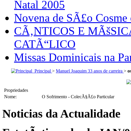
Natal 2005
Novena de SÃ£o Cosme
CÃ‚NTICOS E MÃšSI
CATÃ“LICO
Missas Dominicais na Par
Principal
>
Manuel Joaquim 33 anos de carreira
>
o
Propriedades
Nome:
O Sofrimento - ColecÃ§Ã£o Particular
Noticias da Actualidade