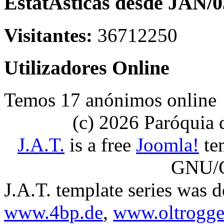
EstatÃ­sticas desde JAN/0
Visitantes:
36712250
Utilizadores Online
Temos 17 anónimos online
(c) 2026 Paróquia
J.A.T.
is a free
Joomla!
tem
GNU/G
J.A.T. template series was 
www.4bp.de
,
www.oltrogge