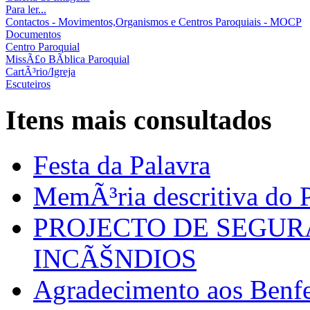
Para ler...
Contactos - Movimentos,Organismos e Centros Paroquiais - MOCP
Documentos
Centro Paroquial
MissÃ£o BÃ­blica Paroquial
CartÃ³rio/Igreja
Escuteiros
Itens mais consultados
Festa da Palavra
MemÃ³ria descritiva do P
PROJECTO DE SEGU
INCÃŠNDIOS
Agradecimento aos Benfei