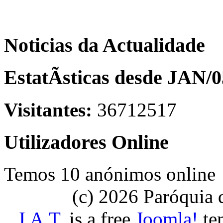
Noticias da Actualidade
EstatÃ­sticas desde JAN/0
Visitantes:
36712517
Utilizadores Online
Temos 10 anónimos online
(c) 2026 Paróquia
J.A.T.
is a free
Joomla!
tem