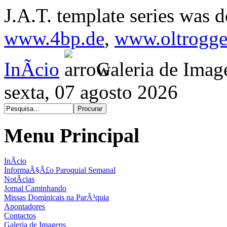
J.A.T. template series was 
www.4bp.de
,
www.oltrogge
InÃ­cio
Galeria de Imag
sexta, 07 agosto 2026
Menu Principal
InÃ­cio
InformaÃ§Ã£o Paroquial Semanal
NotÃ­cias
Jornal Caminhando
Missas Dominicais na ParÃ³quia
Apontadores
Contactos
Galeria de Imagens