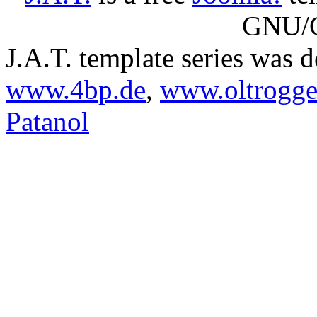
GNU/G
J.A.T. template series was 
www.4bp.de
,
www.oltrogge
Patanol