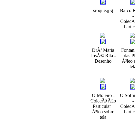
sroque.jpg
Barco 
-
Colec
Partic
DrÂª Maria
Fontan
JosÃ© Rita -
das Pi
Desenho
Ã³leo 
tel
O Moleiro -
O Sofr
ColecÃ§Ã£o
-
Particular -
Colec
Ã³leo sobre
Partic
tela