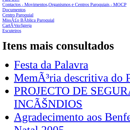
Contactos - Movimentos,Organismos e Centros Paroquiais - MOCP
Documentos
Centro Paroquial
MissÃ£o BÃ­blica Paroquial
CartÃ³rio/Igreja
Escuteiros
Itens mais consultados
Festa da Palavra
MemÃ³ria descritiva do P
PROJECTO DE SEGU
INCÃŠNDIOS
Agradecimento aos Benfei
Natal 2005