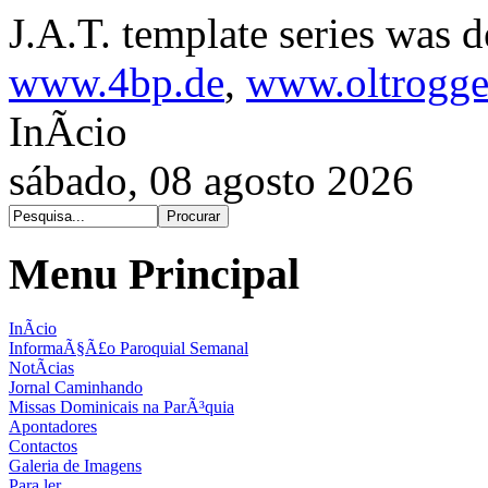
J.A.T. template series was 
www.4bp.de
,
www.oltrogge
InÃ­cio
sábado, 08 agosto 2026
Menu Principal
InÃ­cio
InformaÃ§Ã£o Paroquial Semanal
NotÃ­cias
Jornal Caminhando
Missas Dominicais na ParÃ³quia
Apontadores
Contactos
Galeria de Imagens
Para ler...