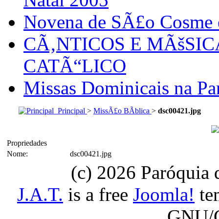
Novena de SÃ£o Cosme
CÃ‚NTICOS E MÃšSI
CATÃ“LICO
Missas Dominicais na Par
Principal
>
MissÃ£o BÃ­blica
>
dsc00421.jpg
Propriedades
Nome:
dsc00421.jpg
(c) 2026 Paróquia
J.A.T.
is a free
Joomla!
tem
GNU/G