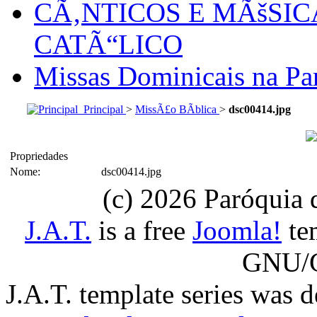
CÃ‚NTICOS E MÃšSI
CATÃ“LICO
Missas Dominicais na Par
Principal
>
MissÃ£o BÃ­blica
>
dsc00414.jpg
Propriedades
Nome:
dsc00414.jpg
(c) 2026 Paróquia
J.A.T.
is a free
Joomla!
tem
GNU/G
J.A.T. template series was 