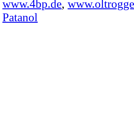
www.4bp.de
,
www.oltrogge
Patanol