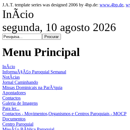
J.A.T. template series was designed 2006 by 4bp.de:
www.4bp.de
,
w
InÃ­cio
segunda, 10 agosto 2026
Menu Principal
InÃ­cio
InformaÃ§Ã£o Paroquial Semanal
NotÃ­cias
Jornal Caminhando
Missas Dominicais na ParÃ³quia
Apontadores
Contactos
Galeria de Imagens
Para ler...
Contactos - Movimentos,Organismos e Centros Paroquiais - MOCP
Documentos
Centro Paroquial
MissÃ£o BÃ­blica Paroquial