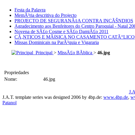
Festa da Palavra
MemÃ³ria descritiva do Projecto
PROJECTO DE SEGURANÃ‡A CONTRA INCÃŠNDIOS
Agradecimento aos Benfeitores do Centro Paroquial - Natal 20
Novena de SÃ£o Cosme e SÃ£o DamiÃ£o 2011
CÃ‚NTICOS E MÃšSICA NO CASAMENTO CATÃ“LICO
Missas Dominicais na ParÃ³quia e Vigararia
Principal
>
MissÃ£o BÃ­blica
>
46.jpg
Propriedades
Nome:
46.jpg
J.A
J.A.T. template series was designed 2006 by 4bp.de:
www.4bp.de
,
w
Patanol