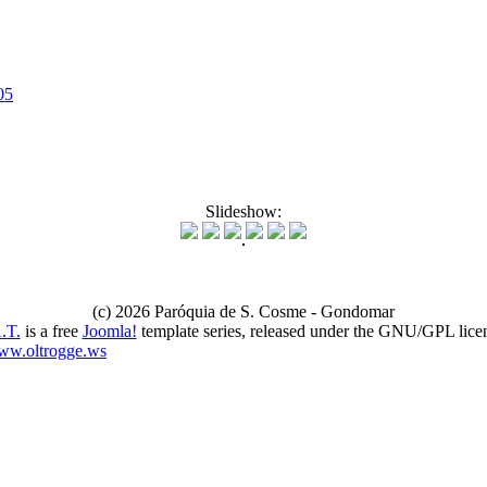
05
Slideshow:
(c) 2026 Paróquia de S. Cosme - Gondomar
.T.
is a free
Joomla!
template series, released under the GNU/GPL lice
ww.oltrogge.ws