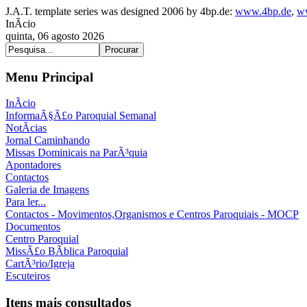
J.A.T. template series was designed 2006 by 4bp.de:
www.4bp.de
,
w
InÃ­cio
quinta, 06 agosto 2026
Menu Principal
InÃ­cio
InformaÃ§Ã£o Paroquial Semanal
NotÃ­cias
Jornal Caminhando
Missas Dominicais na ParÃ³quia
Apontadores
Contactos
Galeria de Imagens
Para ler...
Contactos - Movimentos,Organismos e Centros Paroquiais - MOCP
Documentos
Centro Paroquial
MissÃ£o BÃ­blica Paroquial
CartÃ³rio/Igreja
Escuteiros
Itens mais consultados