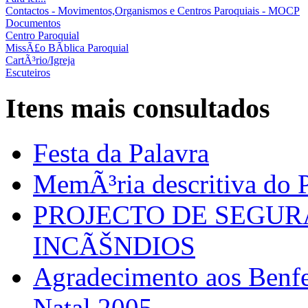
Contactos - Movimentos,Organismos e Centros Paroquiais - MOCP
Documentos
Centro Paroquial
MissÃ£o BÃ­blica Paroquial
CartÃ³rio/Igreja
Escuteiros
Itens mais consultados
Festa da Palavra
MemÃ³ria descritiva do P
PROJECTO DE SEGU
INCÃŠNDIOS
Agradecimento aos Benfei
Natal 2005