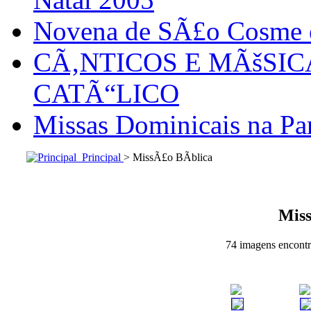
Novena de SÃ£o Cosme
CÃ‚NTICOS E MÃšSI
CATÃ“LICO
Missas Dominicais na Par
Principal
> MissÃ£o BÃ­blica
Miss
74 imagens encontra