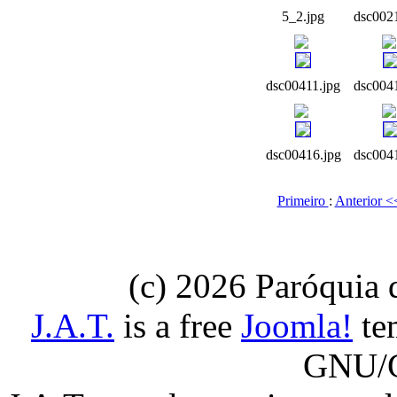
5_2.jpg
dsc002
dsc00411.jpg
dsc004
dsc00416.jpg
dsc004
Primeiro
:
Anterior 
(c) 2026 Paróquia
J.A.T.
is a free
Joomla!
tem
GNU/G