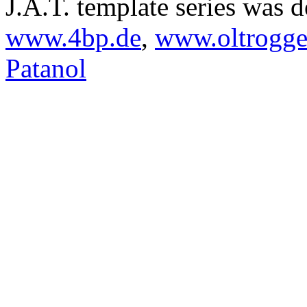
J.A.T. template series was 
www.4bp.de
,
www.oltrogge
Patanol