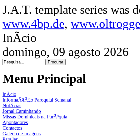
J.A.T. template series was 
www.4bp.de
,
www.oltrogge
InÃ­cio
domingo, 09 agosto 2026
Menu Principal
InÃ­cio
InformaÃ§Ã£o Paroquial Semanal
NotÃ­cias
Jornal Caminhando
Missas Dominicais na ParÃ³quia
Apontadores
Contactos
Galeria de Imagens
Para ler...