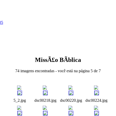
05
MissÃ£o BÃ­blica
74 imagens encontradas - você está na página 5 de 7
5_2.jpg
dsc00218.jpg
dsc00220.jpg
dsc00224.jpg