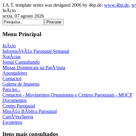
J.A.T. template series was designed 2006 by 4bp.de:
www.4bp.de
,
w
InÃ­cio
sexta, 07 agosto 2026
Menu Principal
InÃ­cio
InformaÃ§Ã£o Paroquial Semanal
NotÃ­cias
Jornal Caminhando
Missas Dominicais na ParÃ³quia
Apontadores
Contactos
Galeria de Imagens
Para ler...
Contactos - Movimentos,Organismos e Centros Paroquiais - MOCP
Documentos
Centro Paroquial
MissÃ£o BÃ­blica Paroquial
CartÃ³rio/Igreja
Escuteiros
Itens mais consultados