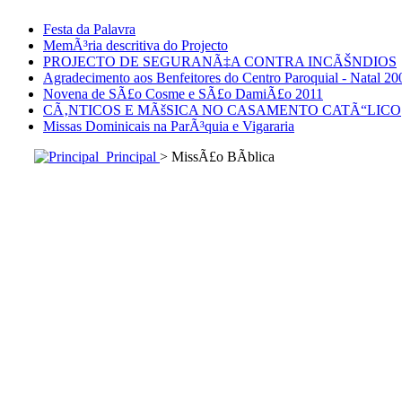
Festa da Palavra
MemÃ³ria descritiva do Projecto
PROJECTO DE SEGURANÃ‡A CONTRA INCÃŠNDIOS
Agradecimento aos Benfeitores do Centro Paroquial - Natal 20
Novena de SÃ£o Cosme e SÃ£o DamiÃ£o 2011
CÃ‚NTICOS E MÃšSICA NO CASAMENTO CATÃ“LICO
Missas Dominicais na ParÃ³quia e Vigararia
Principal
> MissÃ£o BÃ­blica