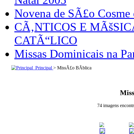
Novena de SÃ£o Cosme
CÃ‚NTICOS E MÃšSI
CATÃ“LICO
Missas Dominicais na Par
Principal
> MissÃ£o BÃ­blica
Miss
74 imagens encontra