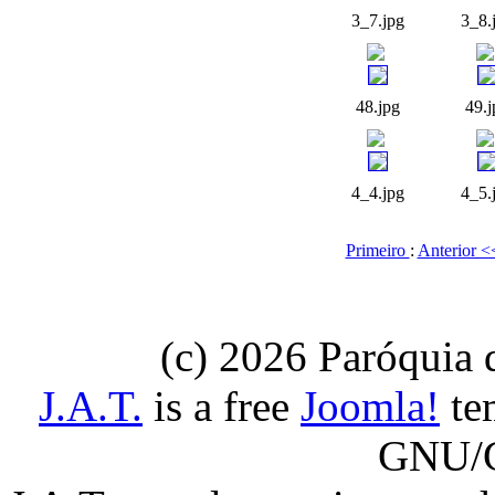
3_7.jpg
3_8.
48.jpg
49.j
4_4.jpg
4_5.
Primeiro
:
Anterior 
(c) 2026 Paróquia
J.A.T.
is a free
Joomla!
tem
GNU/G