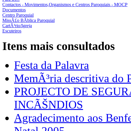
Contactos - Movimentos,Organismos e Centros Paroquiais - MOCP
Documentos
Centro Paroquial
MissÃ£o BÃ­blica Paroquial
CartÃ³rio/Igreja
Escuteiros
Itens mais consultados
Festa da Palavra
MemÃ³ria descritiva do P
PROJECTO DE SEGU
INCÃŠNDIOS
Agradecimento aos Benfei
Natal 2005