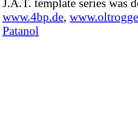
J.A.T. template series was 
www.4bp.de
,
www.oltrogge
Patanol