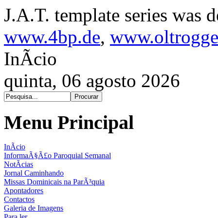
J.A.T. template series was 
www.4bp.de
,
www.oltrogge
InÃ­cio
quinta, 06 agosto 2026
Menu Principal
InÃ­cio
InformaÃ§Ã£o Paroquial Semanal
NotÃ­cias
Jornal Caminhando
Missas Dominicais na ParÃ³quia
Apontadores
Contactos
Galeria de Imagens
Para ler...