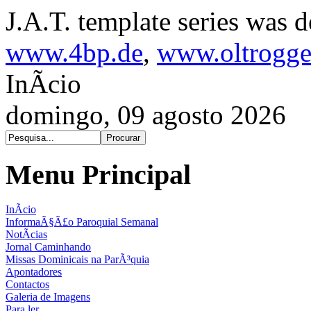
J.A.T. template series was 
www.4bp.de
,
www.oltrogge
InÃ­cio
domingo, 09 agosto 2026
Menu Principal
InÃ­cio
InformaÃ§Ã£o Paroquial Semanal
NotÃ­cias
Jornal Caminhando
Missas Dominicais na ParÃ³quia
Apontadores
Contactos
Galeria de Imagens
Para ler...