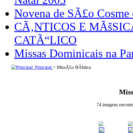
Novena de SÃ£o Cosme
CÃ‚NTICOS E MÃšSI
CATÃ“LICO
Missas Dominicais na Par
Principal
> MissÃ£o BÃ­blica
Miss
74 imagens encontra