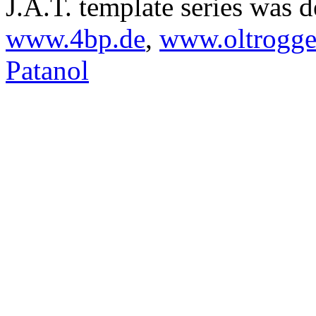
J.A.T. template series was 
www.4bp.de
,
www.oltrogge
Patanol