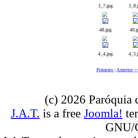
3_7.jpg
3_8.
48.jpg
49.j
4_4.jpg
4_5.
Primeiro
:
Anterior 
(c) 2026 Paróquia
J.A.T.
is a free
Joomla!
tem
GNU/G