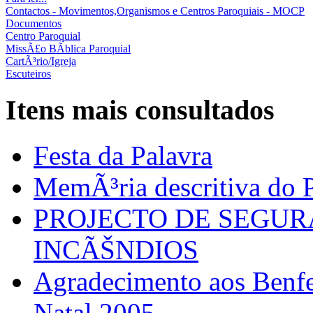
Contactos - Movimentos,Organismos e Centros Paroquiais - MOCP
Documentos
Centro Paroquial
MissÃ£o BÃ­blica Paroquial
CartÃ³rio/Igreja
Escuteiros
Itens mais consultados
Festa da Palavra
MemÃ³ria descritiva do P
PROJECTO DE SEGU
INCÃŠNDIOS
Agradecimento aos Benfei
Natal 2005