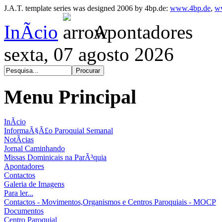
J.A.T. template series was designed 2006 by 4bp.de:
www.4bp.de
,
w
InÃ­cio
Apontadores
sexta, 07 agosto 2026
Menu Principal
InÃ­cio
InformaÃ§Ã£o Paroquial Semanal
NotÃ­cias
Jornal Caminhando
Missas Dominicais na ParÃ³quia
Apontadores
Contactos
Galeria de Imagens
Para ler...
Contactos - Movimentos,Organismos e Centros Paroquiais - MOCP
Documentos
Centro Paroquial