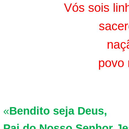
Vós sois li
sacer
naç
povo 
«
Bendito seja Deus,
Pai do Nosso Senhor Je