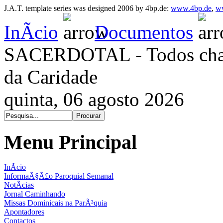
J.A.T. template series was designed 2006 by 4bp.de:
www.4bp.de
,
w
InÃ­cio
Documentos
SACERDOTAL - Todos cham
da Caridade
quinta, 06 agosto 2026
Menu Principal
InÃ­cio
InformaÃ§Ã£o Paroquial Semanal
NotÃ­cias
Jornal Caminhando
Missas Dominicais na ParÃ³quia
Apontadores
Contactos