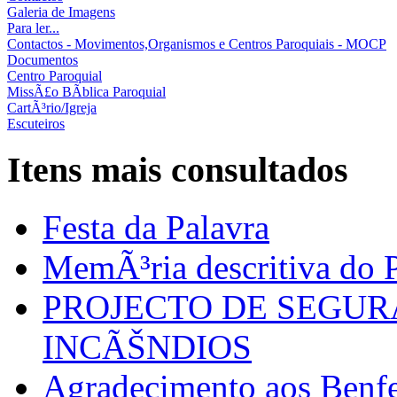
Galeria de Imagens
Para ler...
Contactos - Movimentos,Organismos e Centros Paroquiais - MOCP
Documentos
Centro Paroquial
MissÃ£o BÃ­blica Paroquial
CartÃ³rio/Igreja
Escuteiros
Itens mais consultados
Festa da Palavra
MemÃ³ria descritiva do P
PROJECTO DE SEGU
INCÃŠNDIOS
Agradecimento aos Benfei