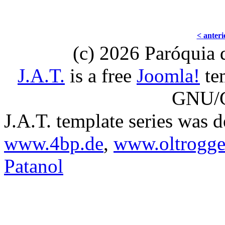
< anteri
(c) 2026 Paróquia
J.A.T.
is a free
Joomla!
tem
GNU/G
J.A.T. template series was 
www.4bp.de
,
www.oltrogge
Patanol