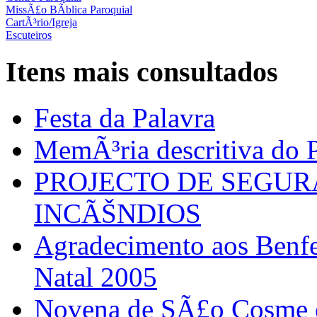
MissÃ£o BÃ­blica Paroquial
CartÃ³rio/Igreja
Escuteiros
Itens mais consultados
Festa da Palavra
MemÃ³ria descritiva do P
PROJECTO DE SEGU
INCÃŠNDIOS
Agradecimento aos Benfei
Natal 2005
Novena de SÃ£o Cosme