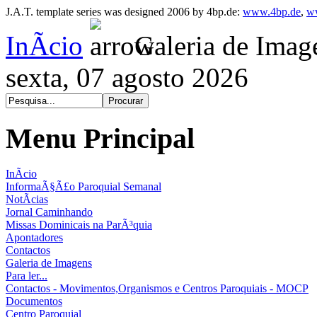
J.A.T. template series was designed 2006 by 4bp.de:
www.4bp.de
,
w
InÃ­cio
Galeria de Imag
sexta, 07 agosto 2026
Menu Principal
InÃ­cio
InformaÃ§Ã£o Paroquial Semanal
NotÃ­cias
Jornal Caminhando
Missas Dominicais na ParÃ³quia
Apontadores
Contactos
Galeria de Imagens
Para ler...
Contactos - Movimentos,Organismos e Centros Paroquiais - MOCP
Documentos
Centro Paroquial