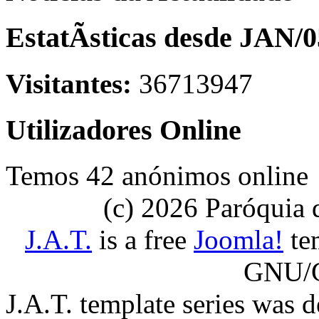
EstatÃ­sticas desde JAN/0
Visitantes:
36713947
Utilizadores Online
Temos 42 anónimos online
(c) 2026 Paróquia
J.A.T.
is a free
Joomla!
tem
GNU/G
J.A.T. template series was 