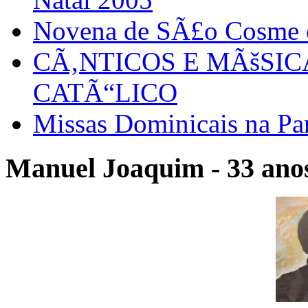
Novena de SÃ£o Cosme
CÃ‚NTICOS E MÃšSI
CATÃ“LICO
Missas Dominicais na Par
Manuel Joaquim - 33 anos