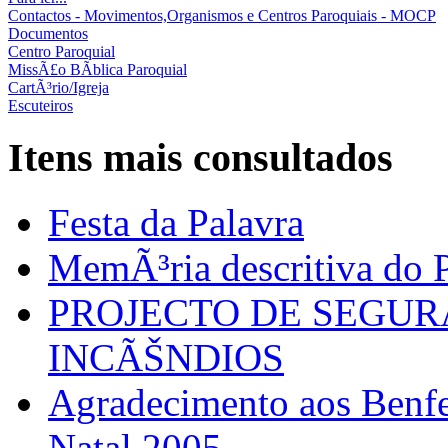
Contactos - Movimentos,Organismos e Centros Paroquiais - MOCP
Documentos
Centro Paroquial
MissÃ£o BÃ­blica Paroquial
CartÃ³rio/Igreja
Escuteiros
Itens mais consultados
Festa da Palavra
MemÃ³ria descritiva do P
PROJECTO DE SEGU
INCÃŠNDIOS
Agradecimento aos Benfei
Natal 2005