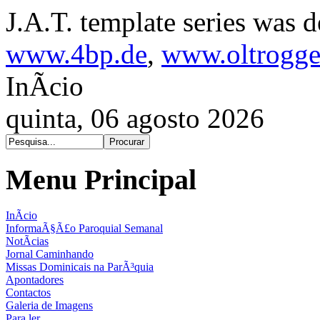
J.A.T. template series was 
www.4bp.de
,
www.oltrogge
InÃ­cio
quinta, 06 agosto 2026
Menu Principal
InÃ­cio
InformaÃ§Ã£o Paroquial Semanal
NotÃ­cias
Jornal Caminhando
Missas Dominicais na ParÃ³quia
Apontadores
Contactos
Galeria de Imagens
Para ler...