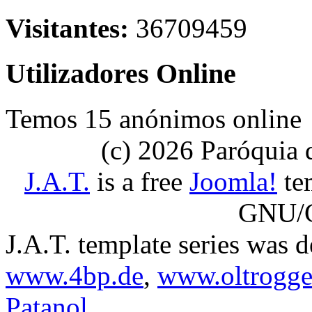
Visitantes:
36709459
Utilizadores Online
Temos 15 anónimos online
(c) 2026 Paróquia
J.A.T.
is a free
Joomla!
tem
GNU/G
J.A.T. template series was 
www.4bp.de
,
www.oltrogge
Patanol