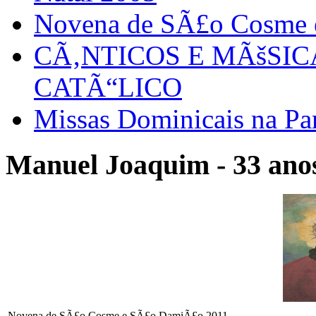
Novena de SÃ£o Cosme
CÃ‚NTICOS E MÃšSI
CATÃ“LICO
Missas Dominicais na Par
Manuel Joaquim - 33 anos
Novena de SÃ£o Cosme e SÃ£o DamiÃ£o 2011