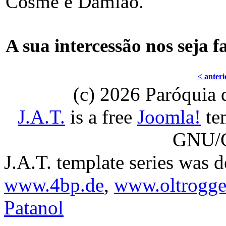
Cosme e Damião.
A sua intercessão nos seja f
< anteri
(c) 2026 Paróquia
J.A.T.
is a free
Joomla!
tem
GNU/G
J.A.T. template series was 
www.4bp.de
,
www.oltrogge
Patanol