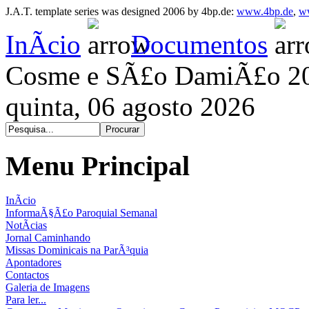
J.A.T. template series was designed 2006 by 4bp.de:
www.4bp.de
,
w
InÃ­cio
Documentos
Cosme e SÃ£o DamiÃ£o 2
quinta, 06 agosto 2026
Menu Principal
InÃ­cio
InformaÃ§Ã£o Paroquial Semanal
NotÃ­cias
Jornal Caminhando
Missas Dominicais na ParÃ³quia
Apontadores
Contactos
Galeria de Imagens
Para ler...