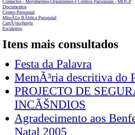
Contactos - Movimentos,Organismos e Centros Paroquiais - MOCP
Documentos
Centro Paroquial
MissÃ£o BÃ­blica Paroquial
CartÃ³rio/Igreja
Escuteiros
Itens mais consultados
Festa da Palavra
MemÃ³ria descritiva do P
PROJECTO DE SEGU
INCÃŠNDIOS
Agradecimento aos Benfei
Natal 2005