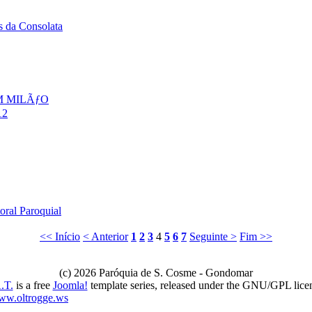
da Consolata
M MILÃƒO
12
oral Paroquial
<< Início
< Anterior
1
2
3
4
5
6
7
Seguinte >
Fim >>
(c) 2026 Paróquia de S. Cosme - Gondomar
.T.
is a free
Joomla!
template series, released under the GNU/GPL lice
ww.oltrogge.ws