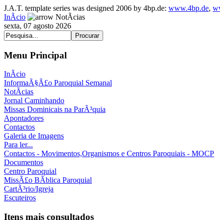
J.A.T. template series was designed 2006 by 4bp.de:
www.4bp.de
,
w
InÃ­cio
NotÃ­cias
sexta, 07 agosto 2026
Menu Principal
InÃ­cio
InformaÃ§Ã£o Paroquial Semanal
NotÃ­cias
Jornal Caminhando
Missas Dominicais na ParÃ³quia
Apontadores
Contactos
Galeria de Imagens
Para ler...
Contactos - Movimentos,Organismos e Centros Paroquiais - MOCP
Documentos
Centro Paroquial
MissÃ£o BÃ­blica Paroquial
CartÃ³rio/Igreja
Escuteiros
Itens mais consultados