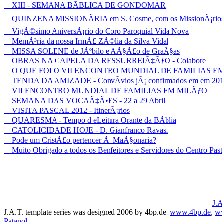
XIII - SEMANA BÃBLICA DE GONDOMAR
QUINZENA MISSIONÃRIA em S. Cosme, com os MissionÃ¡rios 
VigÃ©simo AniversÃ¡rio do Coro Paroquial Vida Nova
MemÃ³ria da nossa IrmÃ£ ZÃ©lia da Silva Vidal
MISSA SOLENE de JÃºbilo e AÃ§Ã£o de GraÃ§as
OBRAS NA CAPELA DA RESSURREIÃ‡ÃƒO - Colabore
O QUE FOI O VII ENCONTRO MUNDIAL DE FAMILIAS E
TENDA DA AMIZADE - ConvÃ­vios jÃ¡ confirmados em em 20
VII ENCONTRO MUNDIAL DE FAMILIAS EM MILÃƒO
SEMANA DAS VOCAÃ‡Ã•ES - 22 a 29 Abril
VISITA PASCAL 2012 - ItinerÃ¡rios
QUARESMA - Tempo d eLeitura Orante da BÃ­blia
CATOLICIDADE HOJE - D. Gianfranco Ravasi
Pode um CristÃ£o pertencer Ã MaÃ§onaria?
Muito Obrigado a todos os Benfeitores e Servidores do Centro Past
J.A
J.A.T. template series was designed 2006 by 4bp.de:
www.4bp.de
,
w
Patanol