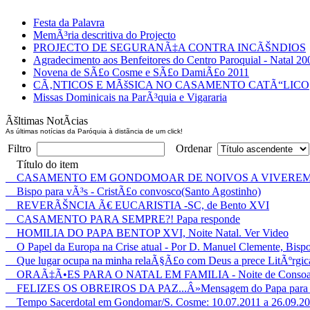
Festa da Palavra
MemÃ³ria descritiva do Projecto
PROJECTO DE SEGURANÃ‡A CONTRA INCÃŠNDIOS
Agradecimento aos Benfeitores do Centro Paroquial - Natal 20
Novena de SÃ£o Cosme e SÃ£o DamiÃ£o 2011
CÃ‚NTICOS E MÃšSICA NO CASAMENTO CATÃ“LICO
Missas Dominicais na ParÃ³quia e Vigararia
Ãšltimas NotÃ­cias
As últimas notícias da Paróquia à distãncia de um click!
Filtro
Ordenar
Título do item
CASAMENTO EM GONDOMOAR DE NOIVOS A VIVEREM
Bispo para vÃ³s - CristÃ£o convosco(Santo Agostinho)
REVERÃŠNCIA Ã€ EUCARISTIA -SC, de Bento XVI
CASAMENTO PARA SEMPRE?! Papa responde
HOMILIA DO PAPA BENTOP XVI, Noite Natal. Ver Video
O Papel da Europa na Crise atual - Por D. Manuel Clemente, Bispo
Que lugar ocupa na minha relaÃ§Ã£o com Deus a prece LitÃºrgic
ORAÃ‡Ã•ES PARA O NATAL EM FAMILIA - Noite de Consoada
FELIZES OS OBREIROS DA PAZ...Â»Mensagem do Papa para oDia
Tempo Sacerdotal em Gondomar/S. Cosme: 10.07.2011 a 26.09.2