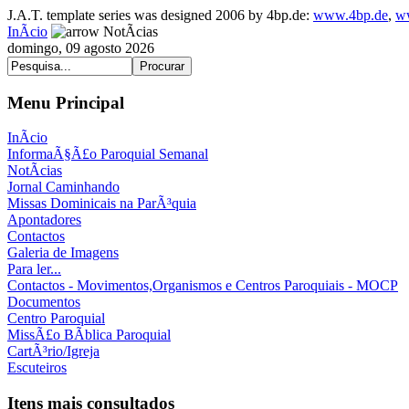
J.A.T. template series was designed 2006 by 4bp.de:
www.4bp.de
,
w
InÃ­cio
NotÃ­cias
domingo, 09 agosto 2026
Menu Principal
InÃ­cio
InformaÃ§Ã£o Paroquial Semanal
NotÃ­cias
Jornal Caminhando
Missas Dominicais na ParÃ³quia
Apontadores
Contactos
Galeria de Imagens
Para ler...
Contactos - Movimentos,Organismos e Centros Paroquiais - MOCP
Documentos
Centro Paroquial
MissÃ£o BÃ­blica Paroquial
CartÃ³rio/Igreja
Escuteiros
Itens mais consultados