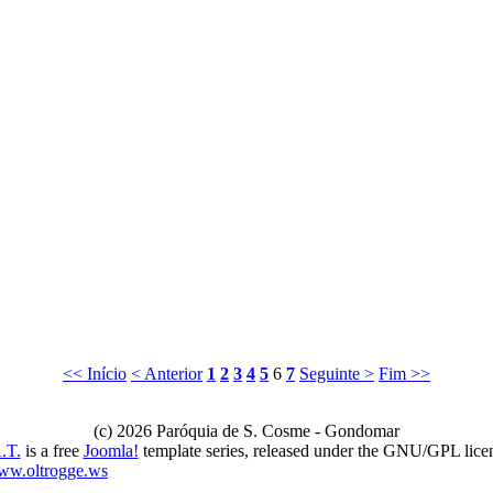
<< Início
< Anterior
1
2
3
4
5
6
7
Seguinte >
Fim >>
(c) 2026 Paróquia de S. Cosme - Gondomar
.T.
is a free
Joomla!
template series, released under the GNU/GPL lice
ww.oltrogge.ws