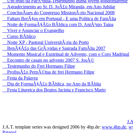
Um fruto da ParÃ³quia-Testemunho duma jovem gondomarense
Agradecimento ao Sr. D. JoÃ£o Miranda, em Ano Jubilar
ConclusÃµes do Congresso MissionÃ¡rio Nacional 2008
Faltam BerÃ§os em Portugal - E uma Politica de FamÃ­lia
Noite de FormaÃ§Ã£o BÃ­blica com D. AntÃ³nio Taipa
Viver e Anunciar o Evangelho
Curso BÃ­blico
Noite XP - Pastoral UniversitÃ¡ria do Porto
BenÃ§Ã£o das GrÃ¡vidas e Sagrada FamÃ­lia 2007
Momento Musical e Espiritual de Advento, com o Coro Madrigal
Encontro de casais no advento 2007 S. JosÃ©
Testemunho do Frei Hermano Filipe
ProfissÃ£o PerpÃ©tua de frei Hermano Filipe
Festa da Palavra
Dia de FormaÃ§Ã£o BÃ­blica, no Ano da BÃ­blia
Festa Liturgica dos Beatos Jacinta e Francisco Marto
J.A
J.A.T. template series was designed 2006 by 4bp.de:
www.4bp.de
,
w
Patanol