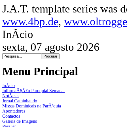
J.A.T. template series was 
www.4bp.de
,
www.oltrogge
InÃ­cio
sexta, 07 agosto 2026
Menu Principal
InÃ­cio
InformaÃ§Ã£o Paroquial Semanal
NotÃ­cias
Jornal Caminhando
Missas Dominicais na ParÃ³quia
Apontadores
Contactos
Galeria de Imagens
Para ler...