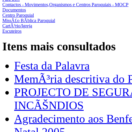
Contactos - Movimentos,Organismos e Centros Paroquiais - MOCP
Documentos
Centro Paroquial
MissÃ£o BÃ­blica Paroquial
CartÃ³rio/Igreja
Escuteiros
Itens mais consultados
Festa da Palavra
MemÃ³ria descritiva do P
PROJECTO DE SEGU
INCÃŠNDIOS
Agradecimento aos Benfei
Natal 2005