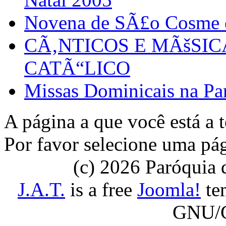
Novena de SÃ£o Cosme
CÃ‚NTICOS E MÃšSI
CATÃ“LICO
Missas Dominicais na Par
A página a que você está a t
Por favor selecione uma pá
(c) 2026 Paróquia
J.A.T.
is a free
Joomla!
tem
GNU/G